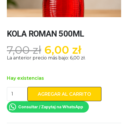
KOLA ROMAN 500ML
El
El
7,00
zł
6,00
zł
precio
precio
La anterior precio más bajo:
6,00
zł
.
original
actual
era:
es:
7,00 zł.
6,00 zł.
Hay existencias
KOLA
AGREGAR AL CARRITO
ROMAN
500ML
Consultar / Zapytaj na WhatsApp
cantidad