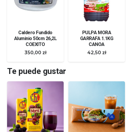
PULPA MORA
OJUELAS DE CHILE
GARRAFA 1.1KG
extra picantes 100 g
CANOA
TRS
42,50
zł
14,00
zł
Te puede gustar