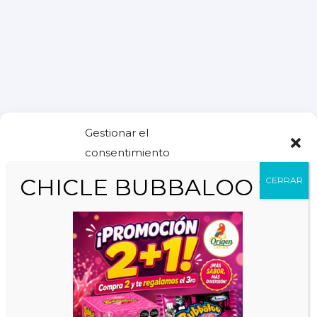
Gestionar el
consentimiento
Oferta
Para ofrecer la mejor experiencia posible, utilizamos tecnologías como
las cookies para almacenar y/o acceder a información en el dispositivo.
Paises
Aceptar estas tecnologías nos permitirá procesar datos como el
comportamiento de navegación o identificadores únicos en este sitio.
Novedades
No dar el consentimiento o retirarlo puede afectar negativamente
algunas características y funciones.
Categorías
Gestionar los servicios
Países