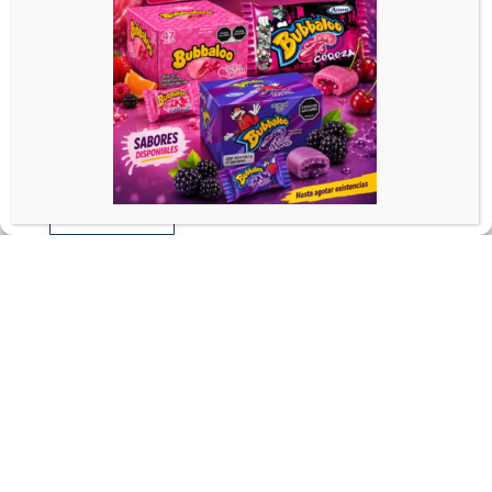
FAQ
Acepto
Reclamación
Rechazar
Devoluciones
Ver preferencias
Entrega
Información sobre cookies
Política de Privacidad
Pagos
Spanish
Sobre nosotros
Contacto
RODO
Reglamento
Política de Privacidad