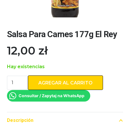
Salsa Para Carnes 177g El Rey
12,00
zł
Hay existencias
Salsa
AGREGAR AL CARRITO
Para
Carnes
Consultar / Zapytaj na WhatsApp
177g
El
Rey
Descripción
cantidad