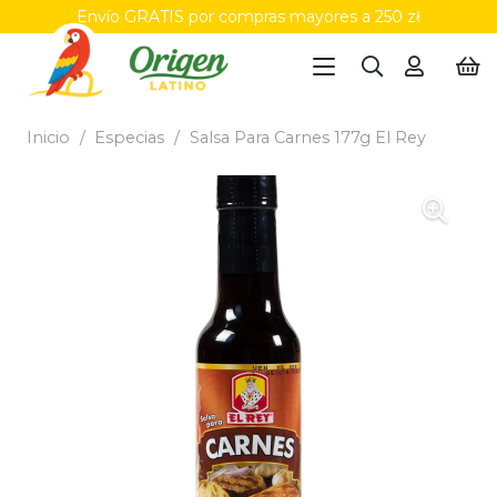
Envío GRATIS por compras mayores a 250 zł
Inicio
/
Especias
/
Salsa Para Carnes 177g El Rey